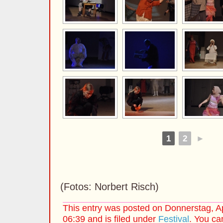
1
2
►
(Fotos: Norbert Risch)
This entry was posted on Donnerstag, Ap
06:39 and is filed under
Festival
. You ca